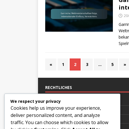
int
20
Garri
Weltm
bekan
Spiel
«
1
2
3
…
5
»
RECHTLICHES
Datenschutzrichtlinie
We respect your privacy
Cookies help us improve your experience,
Cookie-Einstellungen
deliver personalized content, and analyze
Benutzervereinbarung
traffic. You can choose which cookies to allow
Wer wir sind