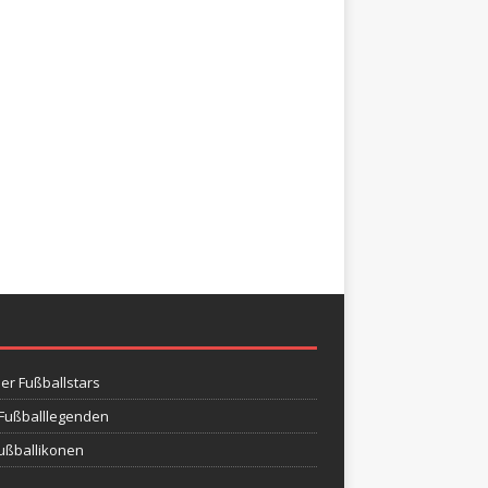
her Fußballstars
r Fußballlegenden
Fußballikonen