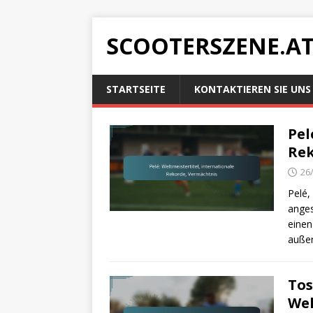
SCOOTERSZENE.A
STARTSEITE
KONTAKTIEREN SIE UNS
Pel
Rek
26
Pelé,
anges
einen
auße
Tos
Wel