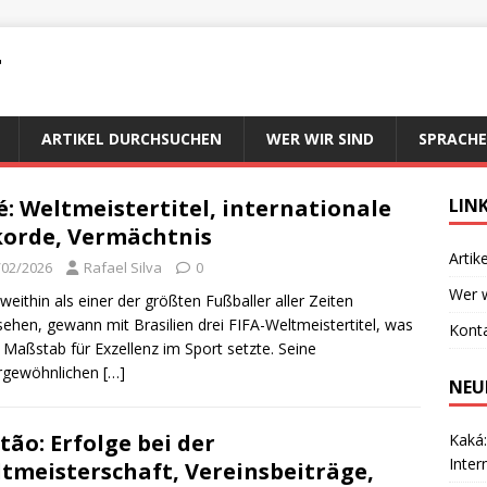
T
ARTIKEL DURCHSUCHEN
WER WIR SIND
SPRACHE
é: Weltmeistertitel, internationale
LIN
orde, Vermächtnis
Artik
/02/2026
Rafael Silva
0
Wer w
 weithin als einer der größten Fußballer aller Zeiten
ehen, gewann mit Brasilien drei FIFA-Weltmeistertitel, was
Konta
 Maßstab für Exzellenz im Sport setzte. Seine
rgewöhnlichen
[…]
NEU
tão: Erfolge bei der
Kaká:
Inter
tmeisterschaft, Vereinsbeiträge,