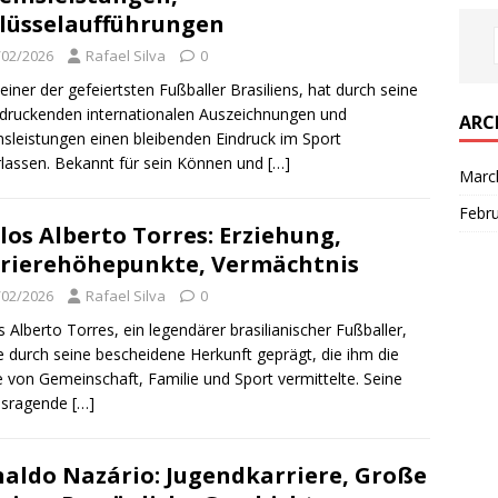
lüsselaufführungen
/02/2026
Rafael Silva
0
 einer der gefeiertsten Fußballer Brasiliens, hat durch seine
druckenden internationalen Auszeichnungen und
ARC
nsleistungen einen bleibenden Eindruck im Sport
rlassen. Bekannt für sein Können und
[…]
Marc
Febr
los Alberto Torres: Erziehung,
rierehöhepunkte, Vermächtnis
/02/2026
Rafael Silva
0
s Alberto Torres, ein legendärer brasilianischer Fußballer,
 durch seine bescheidene Herkunft geprägt, die ihm die
 von Gemeinschaft, Familie und Sport vermittelte. Seine
usragende
[…]
aldo Nazário: Jugendkarriere, Große