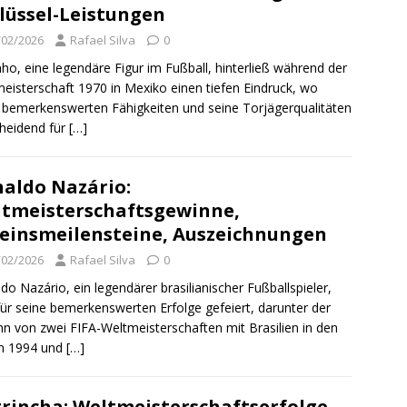
lüssel-Leistungen
/02/2026
Rafael Silva
0
inho, eine legendäre Figur im Fußball, hinterließ während der
eisterschaft 1970 in Mexiko einen tiefen Eindruck, wo
 bemerkenswerten Fähigkeiten und seine Torjägerqualitäten
heidend für
[…]
aldo Nazário:
tmeisterschaftsgewinne,
einsmeilensteine, Auszeichnungen
/02/2026
Rafael Silva
0
do Nazário, ein legendärer brasilianischer Fußballspieler,
für seine bemerkenswerten Erfolge gefeiert, darunter der
n von zwei FIFA-Weltmeisterschaften mit Brasilien in den
en 1994 und
[…]
rincha: Weltmeisterschaftserfolge,