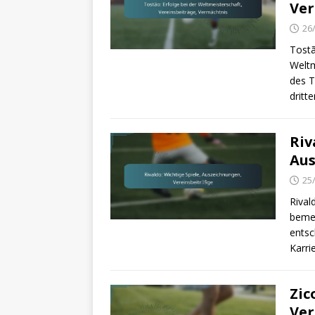
Ve
26
Tostã
Weltm
des T
dritte
Riv
Aus
25
Rival
bemer
entsc
Karri
Zic
Ver