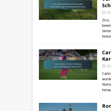
Sch
25
Zico,
beein
Verei
hinte
Car
Kar
25
Carlo
wurde
Werte
hera
Ron