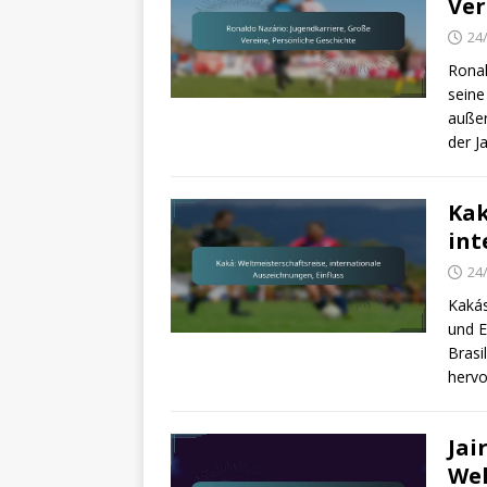
Ver
24
Ronal
seine
außer
der J
Kak
int
24
Kakás
und E
Brasi
herv
Jai
Wel