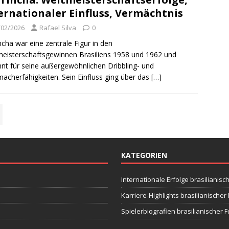
ernationaler Einfluss, Vermächtnis
/02/2026
Rafael Silva
0
ncha war eine zentrale Figur in den
eisterschaftsgewinnen Brasiliens 1958 und 1962 und
nt für seine außergewöhnlichen Dribbling- und
macherfähigkeiten. Sein Einfluss ging über das
[…]
KATEGORIEN
Internationale Erfolge brasilianisc
Karriere-Highlights brasilianische
Spielerbiografien brasilianischer 