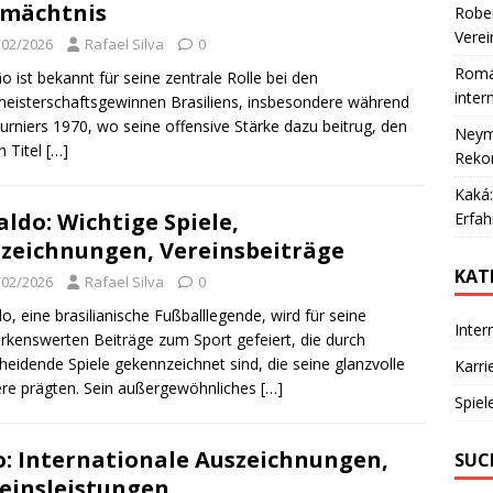
rmächtnis
Rober
Verei
/02/2026
Rafael Silva
0
Romár
o ist bekannt für seine zentrale Rolle bei den
inter
eisterschaftsgewinnen Brasiliens, insbesondere während
urniers 1970, wo seine offensive Stärke dazu beitrug, den
Neyma
n Titel
[…]
Rekor
Kaká:
aldo: Wichtige Spiele,
Erfa
zeichnungen, Vereinsbeiträge
KAT
/02/2026
Rafael Silva
0
do, eine brasilianische Fußballlegende, wird für seine
Inter
kenswerten Beiträge zum Sport gefeiert, die durch
heidende Spiele gekennzeichnet sind, die seine glanzvolle
Karri
ere prägten. Sein außergewöhnliches
[…]
Spiel
o: Internationale Auszeichnungen,
SUC
einsleistungen,