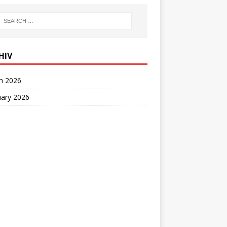
HIV
h 2026
uary 2026