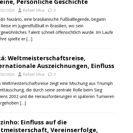
eine, Persönliche Geschichte
/02/2026
Rafael Silva
0
do Nazário, eine brasilianische Fußballlegende, begann
 Reise im Jugendfußball in Brasilien, wo sein
gewöhnliches Talent schnell offensichtlich wurde. Im Laufe
ahre spielte er
[…]
á: Weltmeisterschaftsreise,
ernationale Auszeichnungen, Einfluss
/02/2026
Rafael Silva
0
 Weltmeisterschaftsreise zeigt eine Mischung aus Triumph
nttäuschung, die durch seine zentrale Rolle beim Sieg
liens 2002 und die Herausforderungen in späteren Turnieren
orgehoben
[…]
rzinho: Einfluss auf die
tmeisterschaft, Vereinserfolge,