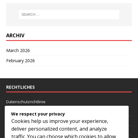
ARCHIV
March 2026
February 2026
RECHTLICHES
Datenschutzrichtlinie
Cookie-Einstellungen
We respect your privacy
Cookies help us improve your experience,
Benutzervereinbarung
deliver personalized content, and analyze
Wer wir sind
traffic. You can choose which cookies to allow