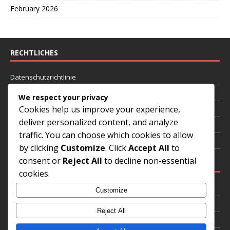
February 2026
RECHTLICHES
Datenschutzrichtlinie
Cookie-Einstellungen
We respect your privacy
Cookies help us improve your experience,
Benutzervereinbarung
deliver personalized content, and analyze
Wer wir sind
traffic. You can choose which cookies to allow
Kontaktieren Sie uns
by clicking
Customize
. Click
Accept All
to
consent or
Reject All
to decline non-essential
KATEGORIEN
cookies.
Internationale Erfolge brasilianischer Fußballstars
Customize
Karriere-Highlights brasilianischer Fußballlegenden
Reject All
Spielerbiografien brasilianischer Fußballikonen