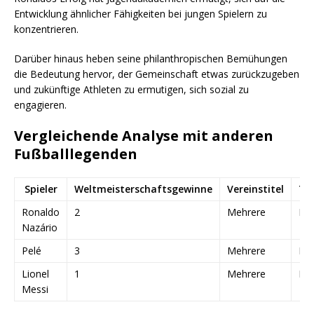
Entwicklung ähnlicher Fähigkeiten bei jungen Spielern zu
konzentrieren.
Darüber hinaus heben seine philanthropischen Bemühungen
die Bedeutung hervor, der Gemeinschaft etwas zurückzugeben
und zukünftige Athleten zu ermutigen, sich sozial zu
engagieren.
Vergleichende Analyse mit anderen
Fußballlegenden
Spieler
Weltmeisterschaftsgewinne
Vereinstitel
To
Ronaldo
2
Mehrere
Ho
Nazário
Pelé
3
Mehrere
Ho
Lionel
1
Mehrere
Ho
Messi